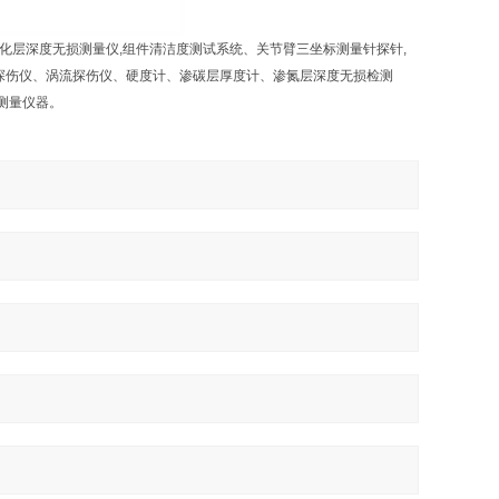
化层深度无损测量仪,组件清洁度测试系统、关节臂三坐标测量针探针,
波探伤仪、涡流探伤仪、硬度计、渗碳层厚度计、渗氮层深度无损检测
测量仪器。