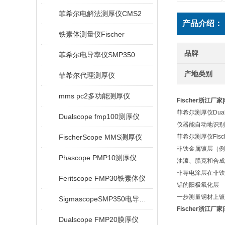
菲希尔电解法测厚仪CMS2
产品介绍：
铁素体测量仪Fischer
品牌
菲希尔电导率仪SMP350
产地类别
菲希尔代理测厚仪
mms pc2多功能测厚仪
Fischer浙江厂
菲希尔测厚仪Du
Dualscope fmp100测厚仪
仪器能自动地识别
FischerScope MMS测厚仪
菲希尔测厚仪Fisch
非铁金属镀层（例
Phascope PMP10测厚仪
油漆、腊克和合成
非导电涂层在非铁
Feritscope FMP30铁素体仪
铝的阳极氧化层
一步测量钢材上镀
SigmascopeSMP350电导率仪
Fischer浙江厂
Dualscope FMP20膜厚仪