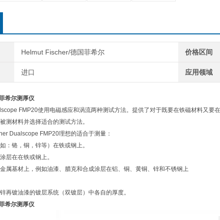
Helmut Fischer/德国菲希尔
价格区间
进口
应用领域
家|菲希尔测厚仪
alscope FMP20使用电磁感应和涡流两种测试方法。提供了对于既要在铁磁材料
被测材料并选择适合的测试方法。
er Dualscope FMP20理想的适合于测量：
如：铬，铜，锌等）在铁或钢上。
涂层在在铁或钢上。
金属基材上，例如油漆、腊克和合成涂层在铝、铜、黄铜、锌和不锈钢上
锌再镀油漆的镀层系统（双镀层）中各自的厚度。
家|菲希尔测厚仪