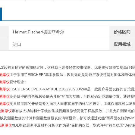
Helmut Fischer/德国菲希尔
价格区间
进口
应用领域
ope XDL230有着良好的长期稳定性，这样就不需要经常校准仪器。比例接收器能实现高
测厚仪
由于采用了FISCHER*基本参数法，因此无论是对镀层系统还是对固体和液
测厚仪
设计理念：
测厚仪
FISCHERSCOPE X-RAY XDL 210/220/230/240是一款用户界面
测厚仪
高分辨率的彩色视频摄像头具备*的放大功能，可以精确定位测量位置。通过视
测厚仪
测量箱底部的开槽是专为面积大而形状扁平的样品所设计，由此仪器就可以测
线测厚仪
带有放大功能和十字线的集成视频显微镜简化了样品摆放，并且允许测量点的
以及测量数据的计算和测量数据报表的清晰显示，都可以通过功能*而界面友好的Win
线测厚仪
XDL型镀层测厚及材料分析仪作为受*保护的仪器，型式许可*符合德国“Deutsche Rö