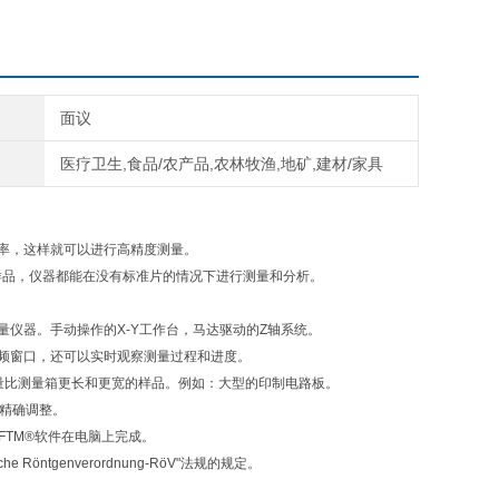
面议
医疗卫生,食品/农产品,农林牧渔,地矿,建材/家具
计数率，这样就可以进行高精度测量。
体样品，仪器都能在没有标准片的情况下进行测量和分析。
友好的台式测量仪器。手动操作的X-Y工作台，马达驱动的Z轴系统。
频窗口，还可以实时观察测量过程和进度。
量比测量箱更长和更宽的样品。例如：大型的印制电路板。
精确调整。
FTM®软件在电脑上完成。
ntgenverordnung-RöV"法规的规定。