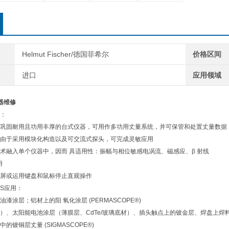
Helmut Fischer/德国菲希尔
价格区间
进口
应用领域
仪器维修
：
巩固耐用且功用丰厚的台式仪器，可用作多功用丈量系统，并可保管和处置丈量数据
由于采用模块化构造以及可交流式探头，可完成灵敏应用
术融入单个仪器中，因而 具适用性：振幅与相位敏感电涡流、磁感应、β 射线
用
屏或运用键盘和鼠标停止直观操作
MMS应用：
漆涂层；铝材上的阳 氧化涂层 (PERMASCOPE®)
）、太阳能电池涂层（薄膜层、CdTe/玻璃底材）、插头触点上的镀金层、焊盘上焊料中的
的镀铜层丈量 (SIGMASCOPE®)