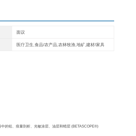
面议
医疗卫生,食品/农产品,农林牧渔,地矿,建材/家具
铅、痕量剖析、光敏涂层、油层和蜡层 (BETASCOPE®)