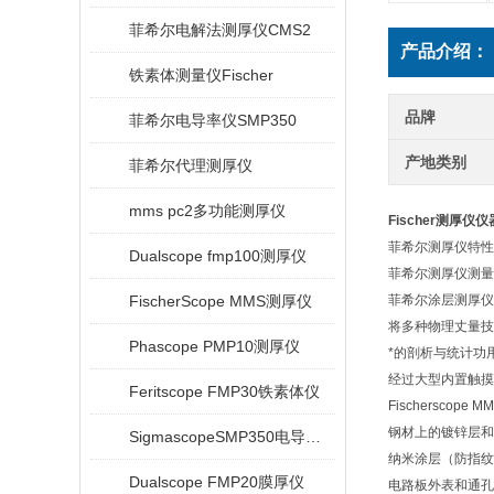
菲希尔电解法测厚仪CMS2
产品介绍：
铁素体测量仪Fischer
品牌
菲希尔电导率仪SMP350
产地类别
菲希尔代理测厚仪
mms pc2多功能测厚仪
Fischer测厚仪
菲希尔测厚仪特性
Dualscope fmp100测厚仪
菲希尔测厚仪测量
FischerScope MMS测厚仪
菲希尔涂层测厚仪
将多种物理丈量技
Phascope PMP10测厚仪
*的剖析与统计功
经过大型内置触摸
Feritscope FMP30铁素体仪
Fischerscope 
钢材上的镀锌层和油
SigmascopeSMP350电导率仪
纳米涂层（防指纹
Dualscope FMP20膜厚仪
电路板外表和通孔中