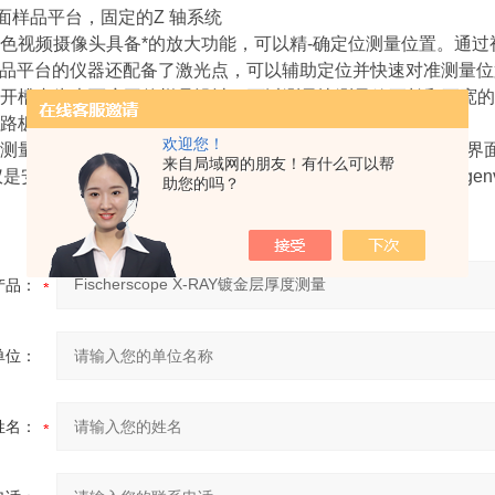
平面样品平台，固定的Z 轴系统
色视频摄像头具备*的放大功能，可以精-确定位测量位置。通
 样品平台的仪器还配备了激光点，可以辅助定位并快速对准测量
开槽专为大而扁平的样品设计，可以测量比测量箱更长和更宽的
路板。
欢迎您！
测量数据的计算，以及测量数据报表的清晰显示都是通过*而界面友
来自局域网的朋友！有什么可以帮
是安-全而保护测量仪器，型式许可符合德国“DeutscheRöntgenve
助您的吗？
产品：
单位：
姓名：