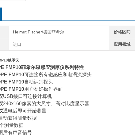
Helmut Fischer/德国菲希尔
价格区间
进口
应用领域
FMP10膜厚仪
OPE FMP10菲希尔磁感应测厚仪系列特性
PE FMP10
可连接所有磁感应和电涡流探头
PE FMP10
自动识别探头
PE FMP10
用户友好操作界面
仪
USB接口可连接计算机
仪
240x160像素的大尺寸、高对比度显示器
仪
通电后即可开始测量
后自动获得测量数据
00个测量数据
数据后有声音信号