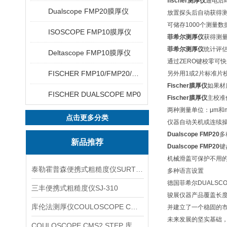
fischer测厚仪
通电后
Dualscope FMP20膜厚仪
放置探头后自动获得
可储存1000个测量数
ISOSCOPE FMP10膜厚仪
菲希尔测厚仪
获得测
菲希尔测厚仪
统计评
Deltascope FMP10膜厚仪
通过ZERO键校零可
FISCHER FMP10/FMP20/FMP30/FMP40
另外用1或2片标准片
Fischer膜厚仪
如果材
FISCHER DUALSCOPE MP0
Fischer膜厚仪
主校准
两种测量单位：μm和mi
点击更多分类
仪器自动关机或连续
Dualscope FMP20
多
新品推荐
Dualscope FMP20
键
机械滑盖可保护不用
泰勒霍普森便携式粗糙度仪SURTRONIC DUO
多种语言设置
德国菲希尔DUALSCOP
三丰便携式粗糙度仪SJ-310
骏展仪器产品覆盖长度
库伦法测厚仪COULOSCOPE CMS2 STEP
并建立了一个稳固的
未来发展的坚实基础
COULOSCOPE CMS2 STEP 库伦法测厚仪