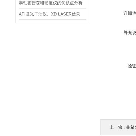
泰勒霍普森粗糙度仪的优缺点分析
详细
API激光干涉仪、XD LASER信息
补充
验
上一篇 :
菲希尔