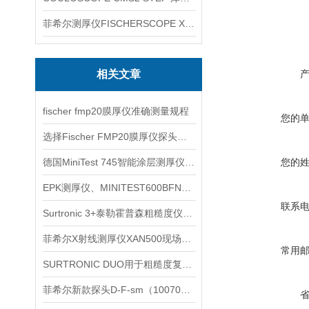
菲希尔测厚仪FISCHERSCOPE X-RAY XUL220
相关文章
fischer fmp20膜厚仪准确测量规程
您的
选择Fischer FMP20膜厚仪探头时要考虑多个因素
德国MiniTest 745智能涂层测厚仪信息
您的
EPK测厚仪、MINITEST600BFN信息
联系
Surtronic 3+泰勒霍普森粗糙度仪介绍
菲希尔X射线测厚仪XAN500现场检测使用建议
常用
SURTRONIC DUO用于粗糙度复核时先看哪些测区条件
菲希尔新款探头D-F-sm（1007010）信息