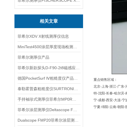
菲希尔测厚仪FISCHERSCOPE X-RAY XUL220
相关文章
菲希尔XDV X射线测厚仪信息
MiniTest4500涂层厚度现场检测的操作关注点
菲希尔测厚仪产品
菲希尔新款探头D-F90-2t8磁感应测量信息
德国PocketSurf Ⅳ粗糙度仪产品信息
重点销售区域：
北京-上海-浙江-广东-
泰勒霍普森粗糙度仪SURTRONIC S116产品
特-沈阳-长春-哈尔滨-
手持袖珍式测厚仪菲希尔MP0R产品信息
宁-成都-西安-大连-宁
宁夏-绵阳-云南-朝阳-
菲希尔涂层测厚仪Deltascope FMP10如何维修
Dualscope FMP20菲希尔涂层测厚仪Fischer代理信息