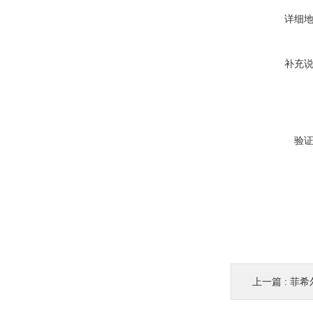
详细
补充
验
上一篇 :
菲希