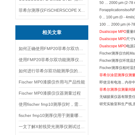
50 … 2000 µm (2-
菲希尔测厚仪FISCHERSCOPE X-RAY XUL220
ForapplicationsIso/N
0 ... 100 µm (0 
100 … 2000 µm (4
Dualscope MPO
重量
相关文章
Dualscope MPO
尺寸
Dualscope MPO
电源
如何正确使用FMP20菲希尔双功能测厚仪？
Fischer测厚仪
功耗
Ma
使用FMP20菲希尔双功能测厚仪的优势分析
Fischer测厚仪
环境温
Fischer测厚仪相对湿
如何进行菲希尔双功能测厚仪的校准？
菲希尔涂层测厚仪测
Fischer MP0漆膜仪作用与产品性能
即使没有电池，内存
菲希尔测厚仪测量间
Fischer MP0漆膜仪仪器测量过程
无锡骏展仪器有限责
使用fischer fmp10测厚仪时，需要注意以下事项
研究实验室和生产线,
fischer fmp10测厚仪用于测量哪些产品的厚度？
一文了解X射线荧光测厚仪测试过程及注意事项