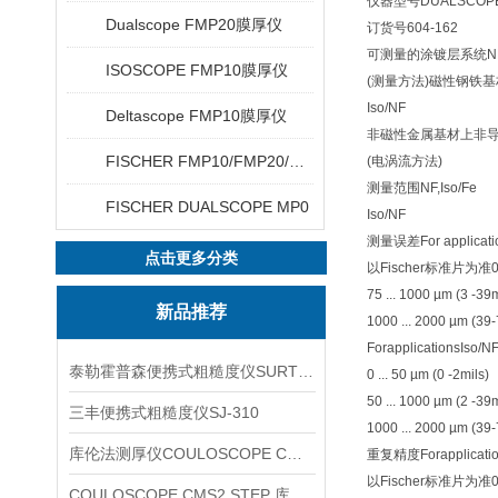
仪器型号
DUALS
Dualscope FMP20膜厚仪
订货号
604-162
可测量的涂镀层系统
N
ISOSCOPE FMP10膜厚仪
(测量方法)
磁性钢铁基
Iso/NF
Deltascope FMP10膜厚仪
非磁性金属基材上非
FISCHER FMP10/FMP20/FMP30/FMP40
(电涡流方法)
测量范围
NF,Iso/
FISCHER DUALSCOPE MP0
Iso/NF 0- 2
测量误差
For applicat
点击更多分类
以Fischer标准片为准
75 ... 1000 µm (3
新品推荐
1000 ... 2000 µm (3
ForapplicationsIso/N
泰勒霍普森便携式粗糙度仪SURTRONIC DUO
0 ... 50 µm (0 
50 ... 1000 µm (2
三丰便携式粗糙度仪SJ-310
1000 ... 2000 µm (3
库伦法测厚仪COULOSCOPE CMS2 STEP
重复精度
Forapplic
以Fischer标准片为准
COULOSCOPE CMS2 STEP 库伦法测厚仪