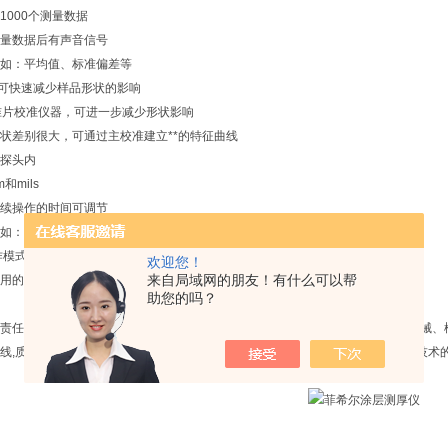
1000个测量数据
量数据后有声音信号
如：平均值、标准偏差等
零可快速减少样品形状的影响
准片校准仪器，可进一步减少形状影响
状差别很大，可通过主校准建立**的特征曲线
探头内
和mils
续操作的时间可调节
如：电池电压下降时的警告信息）
作模式
欢迎您！
来自局域网的朋友！有什么可以帮
用的按键
助您的吗？
责任公司的产品和系统解决方案广泛应用于大中型国有企业、汽车制造、精密机械、
线,质量控制,和教育事业,以评估的几何特征的材料,组件和结构和理化性质,*制造技术