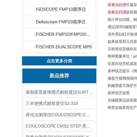
菲希尔代理
可储存
ISOSCOPE FMP10膜厚仪
菲希尔代理
获得测
统计评估功能，例
Deltascope FMP10膜厚仪
通过ZERO键校
FISCHER FMP10/FMP20/FMP30/FMP40
另外用1或2片标
如果材质和几何形
FISCHER DUALSCOPE MP0
主校准信息储存在
两种测量单位：μm
点击更多分类
仪器自动关机或连
多种状态提示（例
新品推荐
键盘可锁/限制操
机械滑盖可保护不
泰勒霍普森便携式粗糙度仪SURTRONIC DUO
多种语言设置
无锡骏展仪器有限
三丰便携式粗糙度仪SJ-310
研究实验室和生产
库伦法测厚仪COULOSCOPE CMS2 STEP
COULOSCOPE CMS2 STEP 库伦法测厚仪