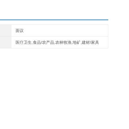
面议
医疗卫生,食品/农产品,农林牧渔,地矿,建材/家具