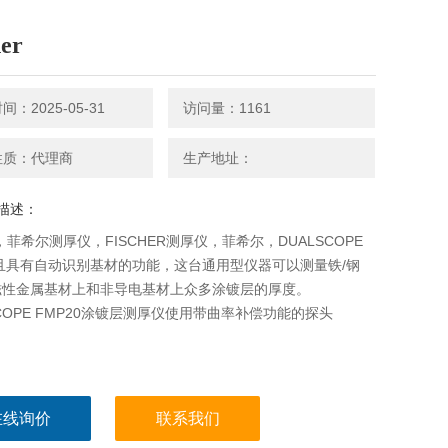
her
：2025-05-31
访问量：1161
性质：代理商
生产地址：
描述：
er，菲希尔测厚仪，FISCHER测厚仪，菲希尔，DUALSCOPE
0且具有自动识别基材的功能，这台通用型仪器可以测量铁/钢
磁性金属基材上和非导电基材上众多涂镀层的厚度。
SCOPE FMP20涂镀层测厚仪使用带曲率补偿功能的探头
在线询价
联系我们