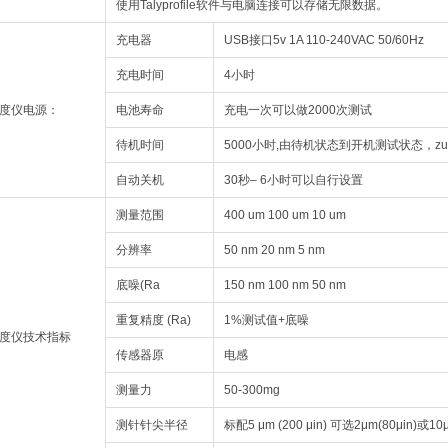
使用Talyprofile软件与电脑连接可以存储无限数据。
充电器
USB接口5v 1A 110-240VAC 50/60Hz
充电时间
4小时
度仪
电源：
电池寿命
充电一次可以做2000次测试
待机时间
5000小时,由待机状态到开机测试状态，zu
自动关机
30秒– 6小时可以自行设置
测量范围
400 um 100 um 10 um
分辨率
50 nm 20 nm 5 nm
底噪(Ra
150 nm 100 nm 50 nm
重复精度 (Ra)
1%测试值+底噪
度仪
技术指标
传感器原
电感
测量力
50-300mg
测针针尖半径
标配5 μm (200 μin) 可选2μm(80μin)或10μ