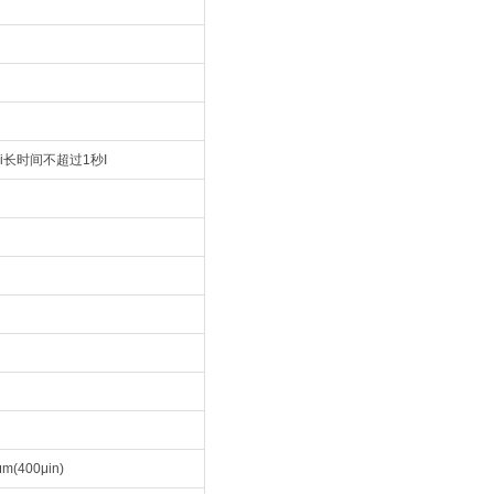
i长时间不超过1秒I
m(400μin)