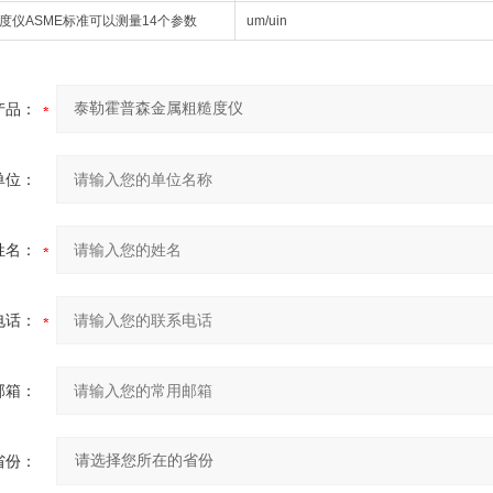
度仪
ASME标准可以测量14个参数
um/uin
产品：
单位：
姓名：
电话：
邮箱：
省份：