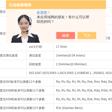
测试方式
滑动扫描
度仪
自动软件校准
标准：ISO4287
欢迎您！
来自局域网的朋友！有什么可以帮
三个取样长度
0.25mm、0.8mm、2.5mm
助您的吗？
二个滤波器
2CR、Gaussian
度仪
测试参数
评定长度
0.25mm - 12.5mm (0.01 in - 0.49 in)可选
zui大行程
17.5mm
度仪
测试速度
测试速度
1mm/sec(0.04 in/sec)
回程速度
1.5mm/sec(0.06in/sec)
ISO 4287,ISO13565-1,ISO13565-2,ASME46.1, JIS0601, N3
度仪
ISO标准可以测量12个参数
Ra, Rv, Rp, Rz, Rt, Rq, Rsk, Rmr, Rdq, 
度仪
ASME标准可以测量11个参数
Ra, Rv, Rp, Rz, Rt, Rq, Rsk, Rdq, RSm, 
度仪
ASME标准可以测量12个参数
Ra, Rv, Rp, Rz, Rt, Rq, Rsk, Rmr, Rdq, R
度仪
ASME标准可以测量13个参数
R3z (Daimler Benz)