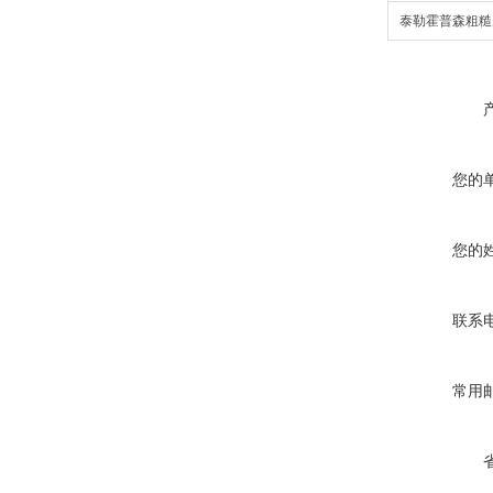
泰勒霍普森粗糙
您的
您的
联系
常用