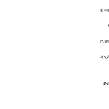
常用
详细
补充
验