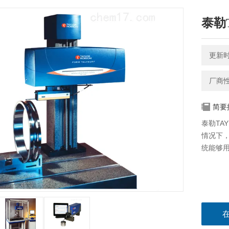
泰勒T
更新时间
厂商
简要
泰勒TA
情况下，
统能够