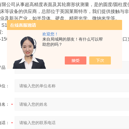
有限公司从事超高精度表面及其轮廓形状测量，是的圆度/圆柱
床等设备的供应商，总部位于英国莱斯特市，我们提供接触与非
业及新兴产业，如半导体、硬盘、精密光学、微纳米学等。
C S128粗糙度仪--- 触摸彩屏 高精度 多参数 满足各国标准
:
欢迎您！
2-1502标准测针;测针连接线;多刻线样板;测针提升机构;USB接
来自局域网的朋友！有什么可以帮
助您的吗？
产品：
单位：
姓名：
电话：