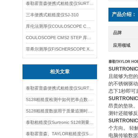
泰勒霍普森便携式粗糙度仪SURTRONIC DUO
产品介绍：
三丰便携式粗糙度仪SJ-310
库伦法测厚仪COULOSCOPE CMS2 STEP
品牌
COULOSCOPE CMS2 STEP 库伦法测厚仪
应用领域
菲希尔测厚仪FISCHERSCOPE X-RAY XUL220
泰勒TAYLOR HOB
SURTRONIC
相关文章
且能够为您的
的不锈钢驱
泰勒霍普森便携式粗糙度仪SURTORNIC S128信息
态下1秒即可
SURTRONIC
S128粗糙度检测中如何把单点数据变成过程判断依据
昂贵的垫块、
S128粗糙度数据用于质量追溯时要记录哪些信息
测针还能够反
SURTRONIC
泰勒粗糙度仪Surtronic S128测量参数信息
个方向。 轻
泰勒霍普森、TAYLOR粗糙度仪SURTRONIC S128信息
电脑传输数据