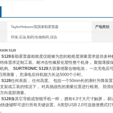
TaylorHobson/英国泰勒霍普森
产地类别
环保,石油,制药/生物制药,综合
SON S128
 S128
泰勒霍普森粗糙度仪能够为您的粗糙度测量需求提供多种解
特殊需求定制工装。耐冲击性橡胶化塑性整个机身， 聚脂薄膜
动机构。
SURTRONIC S128
大容量锂聚合物电池， 一次充电后可
启用测量， 充满电后待机能力长达5000个小时。
 S128
任何表面， 任何高度。 包括一个50mm长的测针升降装
支架或工装的情况下， 对具挑战性的测量位置进行检测。 防滑
方向底部测量。
 S128
像其它导航或智能手机一样， 拥有4.3寸大尺寸触屏， 
触快捷键即可进行所有关键设置。A类型USB 2.0可连接便携式打印
。