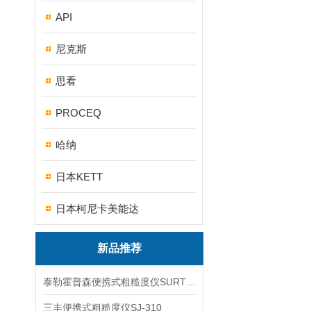
API
尼克斯
思看
PROCEQ
哈纳
日本KETT
日本柯尼卡美能达
新品推荐
泰勒霍普森便携式粗糙度仪SURTRONIC DUO
三丰便携式粗糙度仪SJ-310