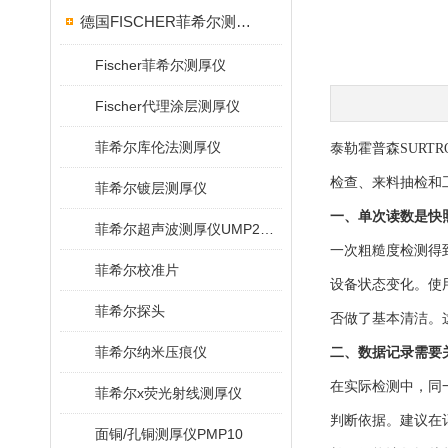
德国FISCHER菲希尔测厚仪
Fischer菲希尔测厚仪
Fischer代理涂层测厚仪
菲希尔库伦法测厚仪
泰勒霍普森SURT
检查、来料抽检和
菲希尔镀层测厚仪
一、单次读数是快
菲希尔超声波测厚仪UMP20/40/100/150
一次粗糙度检测得
菲希尔校准片
设备状态变化。使
菲希尔探头
否做了基本清洁。
菲希尔纳米压痕仪
二、数据记录需要
在实际检测中，同
菲希尔x荧光射线测厚仪
判断依据。建议在
面铜/孔铜测厚仪PMP10