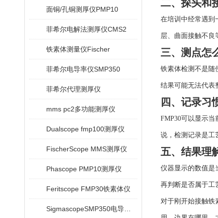
二、探头和
面铜/孔铜测厚仪PMP10
在培训中经常遇到
菲希尔电解法测厚仪CMS2
层、曲面接触不良
铁素体测量仪Fischer
三、测点怎
菲希尔电导率仪SMP350
铁素体检测不是随
结果可能无法代表
菲希尔代理测厚仪
四、记录习
mms pc2多功能测厚仪
FMP30可以显
Dualscope fmp100测厚仪
说，检测记录是工
FischerScope MMS测厚仪
五、结果理
仪器显示的数值是
Phascope PMP10测厚仪
再判断是否属于工
Feritscope FMP30铁素体仪
对于刚开始接触铁
SigmascopeSMP350电导率仪
用、边界在哪里，