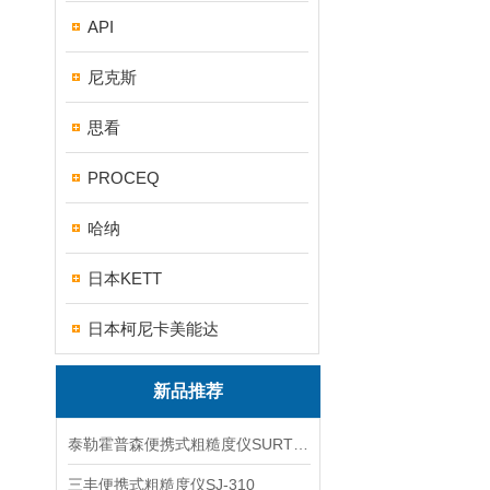
API
尼克斯
思看
PROCEQ
哈纳
日本KETT
日本柯尼卡美能达
新品推荐
泰勒霍普森便携式粗糙度仪SURTRONIC DUO
三丰便携式粗糙度仪SJ-310