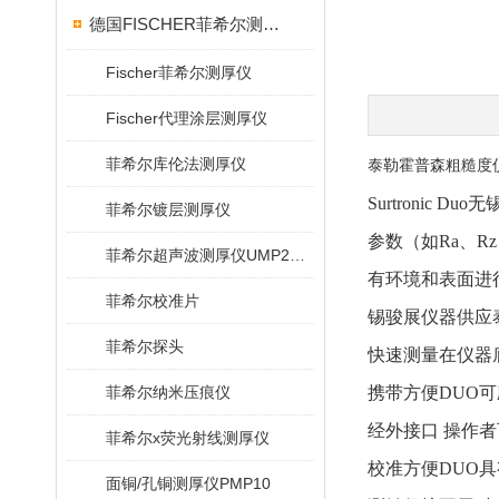
德国FISCHER菲希尔测厚仪
Fischer菲希尔测厚仪
Fischer代理涂层测厚仪
菲希尔库伦法测厚仪
泰勒霍普森粗糙度仪S
Surtroni
菲希尔镀层测厚仪
参数（如Ra、Rz
菲希尔超声波测厚仪UMP20/40/100/150
有环境和表面进
菲希尔校准片
锡骏展仪器供应
菲希尔探头
快速测量在仪器
菲希尔纳米压痕仪
携带方便DUO
经外接口 操作
菲希尔x荧光射线测厚仪
校准方便DUO
面铜/孔铜测厚仪PMP10