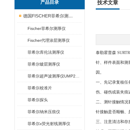
产品目录
技术文章
德国FISCHER菲希尔测厚仪
Fischer菲希尔测厚仪
Fischer代理涂层测厚仪
菲希尔库伦法测厚仪
泰勒霍普森 SUR
针、样件表面和测
菲希尔镀层测厚仪
因。
菲希尔超声波测厚仪UMP20/40/100/150
一、先记录复核任务
菲希尔校准片
伤、碰伤或装夹痕
菲希尔探头
二、测针接触情况
菲希尔纳米压痕仪
针接触是否顺畅、
三、注意清洁和存
菲希尔x荧光射线测厚仪