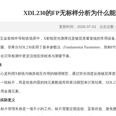
XDL230的FP无标样分析为什
更新时间：2026-07-01 点击次数
和五金装饰件等制造场景中，X射线荧光测厚仪是镀层质量复核的常用设
。菲希尔XDL230采用了基本参数法（Fundamental Paramete
于在日常检测中更灵活地安排校准与测量节奏。
辑
核心是利用X射线与物质相互作用的物理模型，通过荧光强度反推镀层厚度
一组标片，而是依靠内置的纯元素数据库和算法模型来计算结果。XDL2
常用金属元素。
的实际意义
，标片管理本身是一项不小的工作。标片需要定期送校、妥善存放、避免