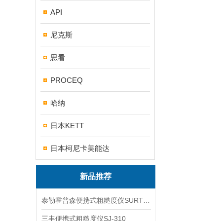
API
尼克斯
思看
PROCEQ
哈纳
日本KETT
日本柯尼卡美能达
新品推荐
泰勒霍普森便携式粗糙度仪SURTRONIC DUO
三丰便携式粗糙度仪SJ-310