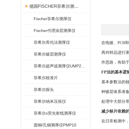
德国FISCHER菲希尔测厚仪
Fischer菲希尔测厚仪
Fischer代理涂层测厚仪
菲希尔库伦法测厚仪
在电镀、PCB
再对样品进行测量
菲希尔镀层测厚仪
作思路，有助
菲希尔超声波测厚仪UMP20/40/100/150
FP法的基本逻
菲希尔校准片
基本参数法的
菲希尔探头
种镀层体系准备
菲希尔纳米压痕仪
处理中大部分
减少标片依赖
菲希尔x荧光射线测厚仪
在日常检测中
面铜/孔铜测厚仪PMP10