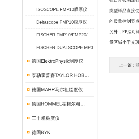
在日常检测流
ISOSCOPE FMP10膜厚仪
类型样品直接
的质量控制节
Deltascope FMP10膜厚仪
另外，FP法
FISCHER FMP10/FMP20/FMP30/FMP40
量区域小于光
FISCHER DUALSCOPE MP0
德国ElektroPhysik测厚仪
上一篇 :
菲
泰勒霍普森TAYLOR HOBSON粗糙度仪
德国MAHR马尔粗糙度仪
德国HOMMEL霍梅尔粗糙度仪
三丰粗糙度仪
德国BYK