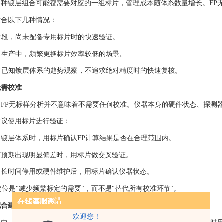
每种镀层组合可能都需要对应的一组标片，管理成本随体系数量增长。FP
适合以下几种情况：
制阶段，尚未配备专用标片时的快速验证。
批量生产中，频繁更换标片效率较低的场景。
中对已知镀层体系的趋势观察，不追求绝对精度时的快速复核。
无需校准
，FP无标样分析并不意味着不需要任何校准。仪器本身的硬件状态、探测
建议使用标片进行验证：
镀层体系时，用标片确认FP计算结果是否在合理范围内。
艺预期出现明显偏差时，用标片做交叉验证。
、长时间停用或硬件维护后，用标片确认仪器状态。
定位是"减少频繁标定的需要"，而不是"替代所有校准环节"。
配合建议
欢迎您！