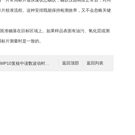
用一片常用标片做快速状态确认，确认仪器响应正常后，对同
标片校准流程。这种安排既能保持检测效率，又不会忽略关键
束斑准确落在目标区域上。如果样品表面有油污、氧化层或测
用标片测量时是一致的。
P10复核中读数波动时怎样逐项排查原因
返回顶部
返回列表