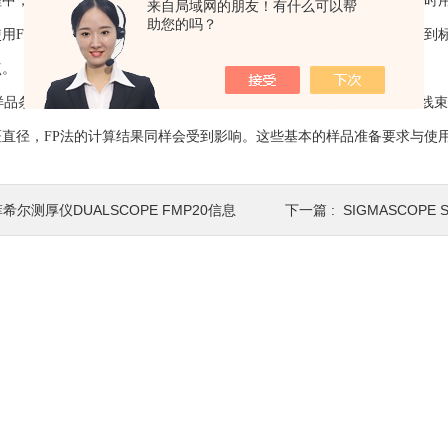
程中，可以把FP无标样分析和标片校准结合起来使用。比如，每天开工时
来自局域网的朋友！有什么可以帮
助您的吗？
使用FP法测量。遇到特殊镀层体系或精度要求较高的检测任务时，再回到
点。
对样品条件有一定要求。测量时需要确保样品表面清洁、放置平整，X射线
斑直径，FP法的计算结果同样会受到影响。这些基本的样品准备要求与使
希尔测厚仪DUALSCOPE FMP20信息
下一篇 :
SIGMASCOPE SM