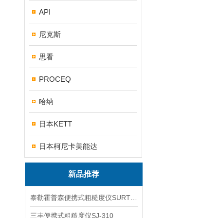
API
尼克斯
思看
PROCEQ
哈纳
日本KETT
日本柯尼卡美能达
新品推荐
泰勒霍普森便携式粗糙度仪SURTRONIC DUO
三丰便携式粗糙度仪SJ-310