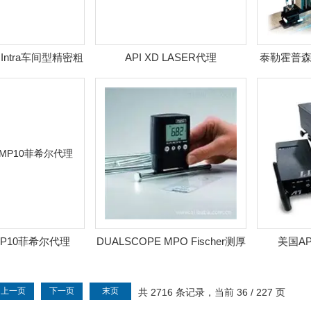
urf Intra车间型精密粗
API XD LASER代理
泰勒霍普森
糙度仪
 FMP10菲希尔代理
DUALSCOPE MPO Fischer测厚
美国A
仪
上一页
下一页
末页
共 2716 条记录，当前 36 / 227 页