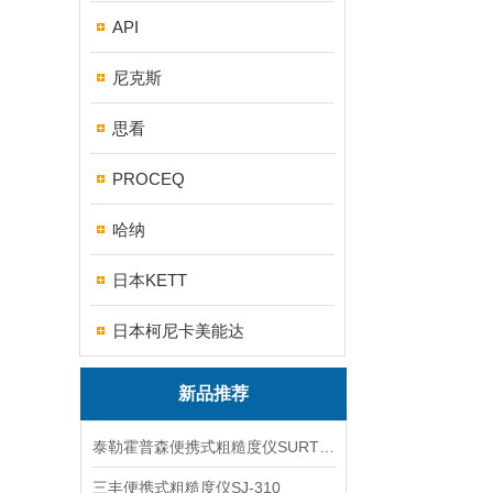
API
尼克斯
思看
PROCEQ
哈纳
日本KETT
日本柯尼卡美能达
新品推荐
泰勒霍普森便携式粗糙度仪SURTRONIC DUO
三丰便携式粗糙度仪SJ-310