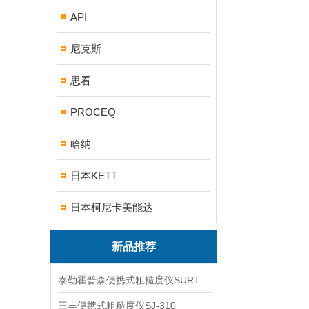
API
尼克斯
思看
PROCEQ
哈纳
日本KETT
日本柯尼卡美能达
新品推荐
泰勒霍普森便携式粗糙度仪SURTRONIC DUO
三丰便携式粗糙度仪SJ-310