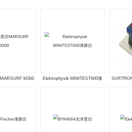
ARSURF M300
Elektrophysik MINITEST600漆
SURTRO
膜仪